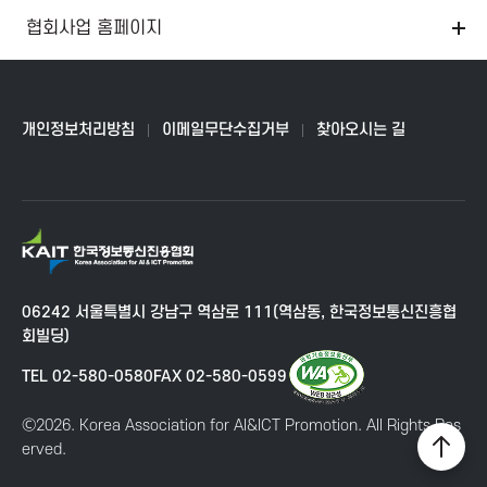
T
협회사업 홈페이지
P
r
개인정보처리방침
이메일무단수집거부
찾아오시는 길
o
m
K
A
o
I
06242 서울특별시 강남구 역삼로 111(역삼동, 한국정보통신진흥협
T
회빌딩)
t
한
국
TEL 02-580-0580
FAX 02-580-0599
i
정
보
Ⓒ2026. Korea Association for AI&ICT Promotion. All Rights Res
통
o
erved.
상
신
단