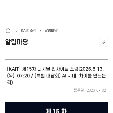
K
통
전
A
합
체
검
메
I
색
뉴
KAIT 소식
알림마당
열
알림마당
T
기
한
알
국
림
[KAIT] 제15차 디지털 인사이트 포럼(2026.8.13.
마
(목), 07:20 / [특별 대담회] AI 시대, 차이를 만드는
당
정
격)
상
세
등록일
2026-07-02
보
통