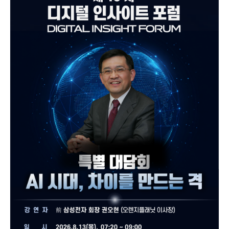
신
진
흥
협
회
K
o
r
e