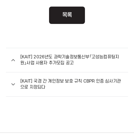
t
i
목록
o
n
[KAIT] 2026년도 과학기술정보통신부「고성능컴퓨팅지
f
원」사업 사용자 추가모집 공고
o
[KAIT] 국경 간 개인정보 보호 규칙 CBPR 인증 심사기관
으로 지정되다
r
I
C