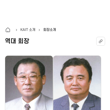
K
통
전
A
합
체
검
메
I
색
뉴
KAIT 소개
회장소개
열
역대 회장
T
기
한
국
정
보
통