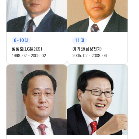
t
i
o
8~10
대
11
대
n
정장호
이기태
(LG텔레콤)
(삼성전자)
1998. 02 ~ 2005. 02
2005. 02 ~ 2008. 06
f
o
r
I
C