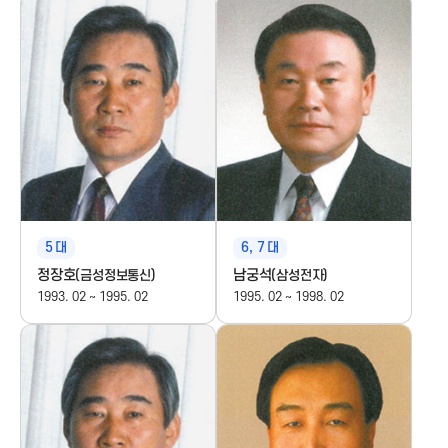
a
A
s
s
o
5
대
6, 7
대
정장호
남궁석
(금성정보통신)
(삼성전자)
c
1993. 02 ~ 1995. 02
1995. 02 ~ 1998. 02
i
a