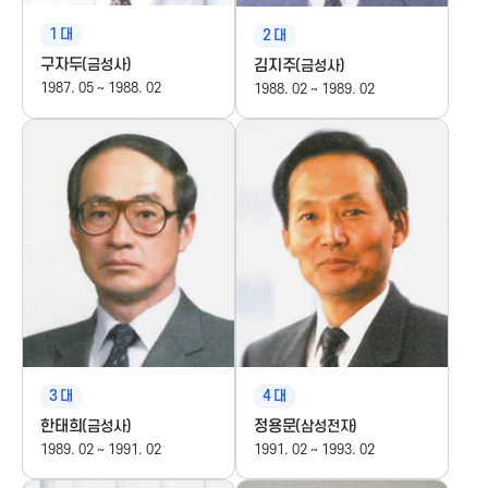
신
1
대
2
대
구자두
김지주
(금성사)
(금성사)
진
1987. 05 ~ 1988. 02
1988. 02 ~ 1989. 02
흥
협
회
K
o
3
대
4
대
r
한태희
정용문
(금성사)
(삼성전자)
1989. 02 ~ 1991. 02
1991. 02 ~ 1993. 02
e