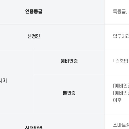
인증등급
특등급, 
신청인
업무처리
예비인증
「건축법
시기
(예비인
본인증
(예비인
이후
스마트정
신청방법