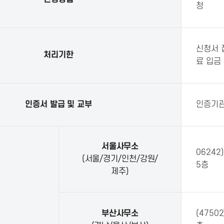
청
신청서 
처리기한
료 입금
인증서 발급 및 교부
인증기관
서울사무소
0624
(서울/경기/인천/강원/
5층
제주)
부산사무소
(475