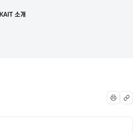
KAIT 소개
언
통
전
어
합
체
선
검
메
택
색
뉴
열
기