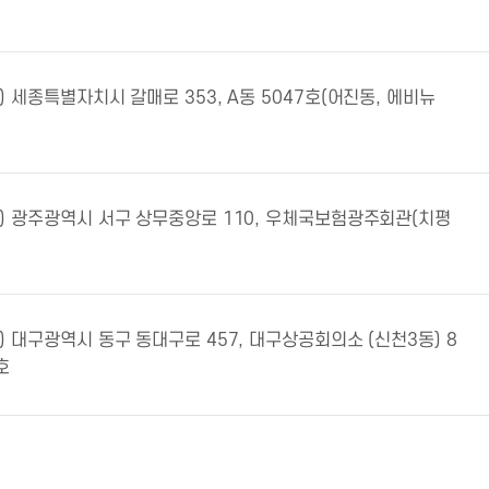
1) 세종특별자치시 갈매로 353, A동 5047호(어진동, 에비뉴
47) 광주광역시 서구 상무중앙로 110, 우체국보험광주회관(치평
0) 대구광역시 동구 동대구로 457, 대구상공회의소 (신천3동) 8
호