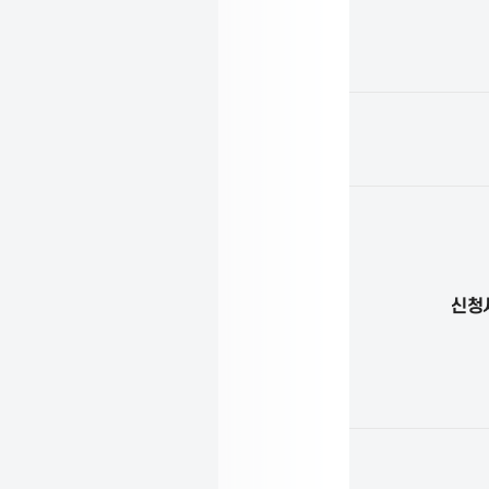
i
야
및
홈
o
네
트
워
n
크
분
야
f
)
심
사
o
수
신청
행
r
I