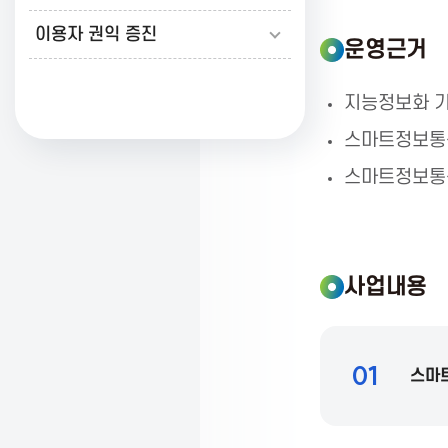
이용자 권익 증진
K
운영근거
지능정보화 기
o
스마트정보통
r
스마트정보통
e
사업내용
a
01
A
스마