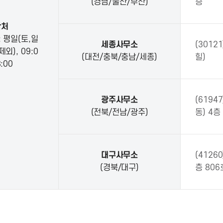
(경남/울산/부산)
층
락처
 평일(토,일
세종사무소
(3012
외), 09:0
(대전/충북/충남/세종)
힐)
:00
광주사무소
(619
(전북/전남/광주)
동) 4층
대구사무소
(4126
(경북/대구)
층 806