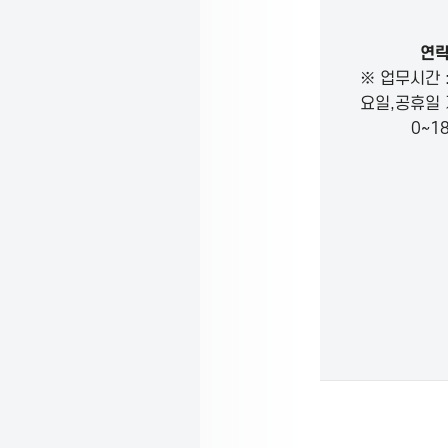
t
연
※ 업무시간 :
i
요일,공휴일 제
0~18
o
n