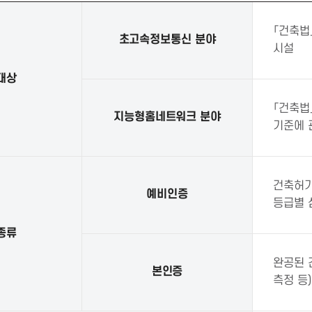
「건축법
초고속정보통신 분야
시설
대상
「건축법
지능형홈네트워크 분야
기준에 
건축허가
예비인증
등급별 
종류
완공된 
본인증
측정 등