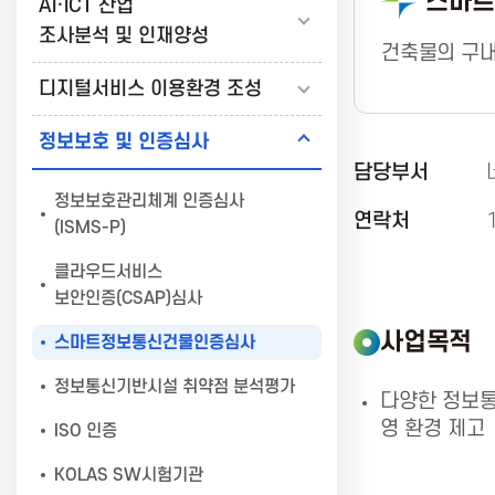
스마트
AI·ICT 산업
보
조사분석 및 인재양성
건축물의 구내
디지털서비스 이용환경 조성
통
정보보호 및 인증심사
담당부서
신
정보보호관리체계 인증심사
연락처
(ISMS-P)
진
클라우드서비스
보안인증(CSAP)심사
흥
사업목적
스마트정보통신건물인증심사
정보통신기반시설 취약점 분석평가
협
다양한 정보통
영 환경 제고
ISO 인증
회
KOLAS SW시험기관