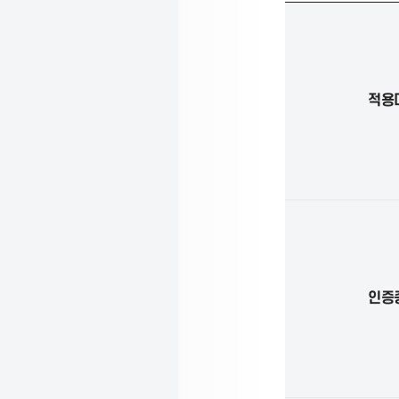
s
스
마
s
트
정
보
적용
o
통
신
건
c
물
인
증
i
(
초
고
a
속
인증
정
보
t
통
신
분