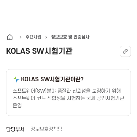
K
통
전
A
합
체
검
메
I
색
뉴
주요사업
정보보호 및 인증심사
열
KOLAS SW시험기관
T
기
한
KOLAS SW시험기관이란?
국
소프트웨어(SW)분야 품질과 신뢰성을 보장하기 위해
정
소프트웨어 코드 적합성을 시험하는 국제 공인시험기관
운영
보
통
정보보호정책팀
담당부서