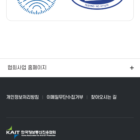
T
P
r
o
m
협회사업 홈페이지
o
개인정보처리방침
이메일무단수집거부
찾아오시는 길
t
i
K
o
A