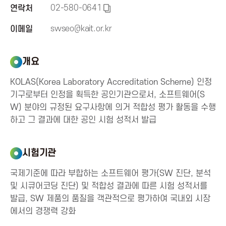
02-580-0641
연락처
신
복
사
swseo@kait.or.kr
이메일
진
하
기
개요
흥
KOLAS(Korea Laboratory Accreditation Scheme) 인정
협
기구로부터 인정을 획득한 공인기관으로서, 소프트웨어(S
W) 분야의 규정된 요구사항에 의거 적합성 평가 활동을 수행
회
하고 그 결과에 대한 공인 시험 성적서 발급
K
시험기관
o
국제기준에 따라 부합하는 소프트웨어 평가(SW 진단, 분석
및 시큐어코딩 진단) 및 적합성 결과에 따른 시험 성적서를
r
발급, SW 제품의 품질을 객관적으로 평가하여 국내외 시장
에서의 경쟁력 강화
e