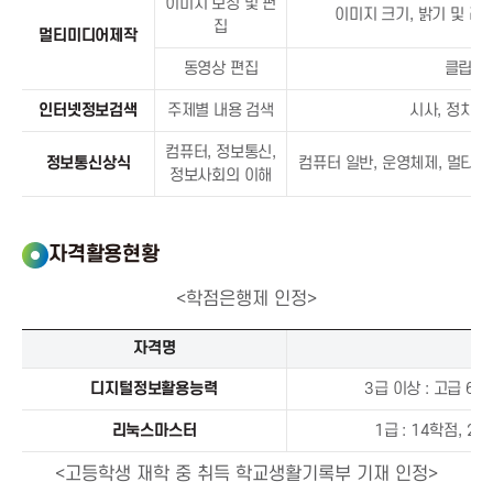
이미지 보정 및 편
T
이미지 크기, 밝기 및 레
집
멀티미디어제작
P
동영상 편집
클립 및
인터넷정보검색
주제별 내용 검색
시사, 정치, 
r
컴퓨터, 정보통신,
정보통신상식
컴퓨터 일반, 운영체제, 멀티미
o
정보사회의 이해
m
자격활용현황
o
<학점은행제 인정>
학
t
자격명
점
은
디지털정보활용능력
3급 이상 : 고급 6
i
행
리눅스마스터
1급 : 14학점, 2
제
o
인
<고등학생 재학 중 취득 학교생활기록부 기재 인정>
정