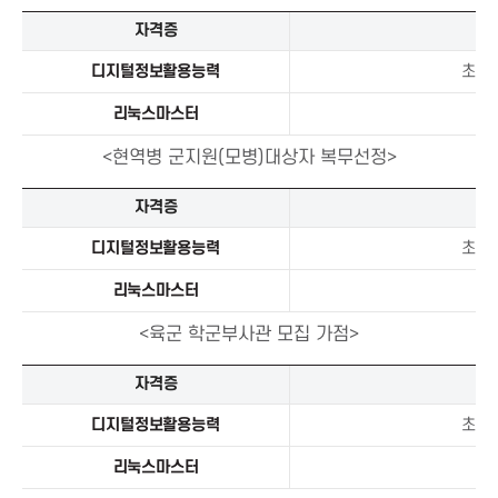
n
고
자격증
등
학
디지털정보활용능력
초급,
생
리눅스마스터
1
재
학
<현역병 군지원(모병)대상자 복무선정>
중
취
현
자격증
득
역
학
병
디지털정보활용능력
초급,
교
군
리눅스마스터
1
생
지
활
원
<육군 학군부사관 모집 가점>
기
(
록
모
육
자격증
부
병
군
기
)
학
디지털정보활용능력
초급,
재
대
군
인
리눅스마스터
1
상
부
정
자