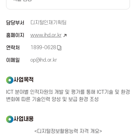
신
진
디지털인재기획팀
담당부서
www.ihd.or.kr
홈페이지
흥
1899-0628
연락처
복
협
사
op@ihd.or.kr
이메일
하
회
기
사업목적
K
ICT 분야별 인적자원의 개발 및 평가를 통해 ICT기술 및 환경
변화에 따른 기술인력 양성 및 보급 환경 조성
o
r
사업내용
e
<디지털정보활용능력 자격 개요>