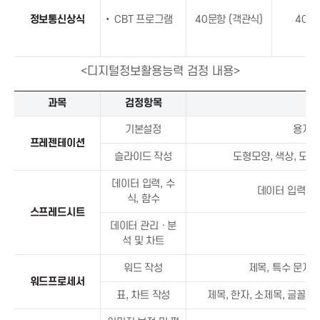
t
정보통신상식
• CBT 프로그램
40문항 (객관식)
40분
i
o
<디지털정보활용능력 검정 내용>
디
과목
검정항목
n
지
털
기본설정
용지 
f
프레젠테이션
정
슬라이드 작성
도형모양, 색상, 도형
보
활
o
데이터 입력, 수
데이터 입력과 
용
식, 함수
능
스프레드시트
r
력
데이터 관리ㆍ분
검
석 및 차트
I
정
워드 작성
제목, 특수 문자,
내
워드프로세서
용
C
표, 차트 작성
제목, 한자, 소제목, 글꼴변경