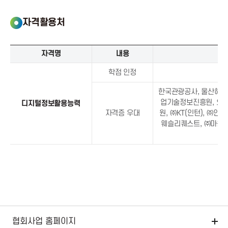
사
복
관
무
자격활용처
모
선
집
정
가
디
자격명
내용
점
지
털
학점 인정
정
한국관광공사, 울산해양
보
업기술정보진흥원, 오
디지털정보활용능력
활
자격증 우대
원, ㈜KT(인턴), ㈜
용
웨슬리퀘스트, ㈜마음A
능
력
자
격
활
용
처
협회사업 홈페이지