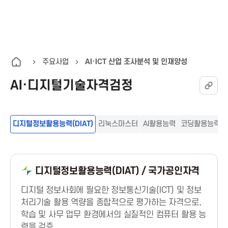
K
통
전
A
합
체
검
메
I
색
뉴
주요사업
AI·ICT 산업 조사분석 및 인재양성
열
AI·디지털기술자격검정
T
기
한
디지털정보활용능력(DIAT)
리눅스마스터
AI활용능력
코딩활용능력
국
정
디지털정보활용능력(DIAT) / 국가공인자격
보
디지털 정보사회에 필요한 정보통신기술(ICT) 및 정보
처리기술 활용 역량을 종합적으로 평가하는 자격으로,
통
학습 및 사무 업무 환경에서의 실질적인 컴퓨터 활용 능
력을 검증