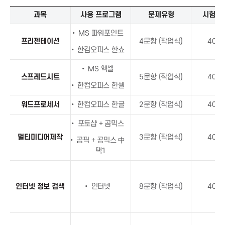
디
과목
사용 프로그램
문제유형
시험시
a
지
털
• MS 파워포인트
프리젠테이션
4문항 (작업식)
40분
A
정
• 한컴오피스 한쇼
보
활
s
• MS 엑셀
스프레드시트
5문항 (작업식)
40분
용
• 한컴오피스 한셀
능
s
력
워드프로세서
• 한컴오피스 한글
2문항 (작업식)
40분
자
o
격
• 포토샵 + 곰믹스
개
멀티미디어제작
3문항 (작업식)
40분
• 곰픽 + 곰믹스 中
요
c
택1
i
인터넷 정보 검색
• 인터넷
8문항 (작업식)
40분
a