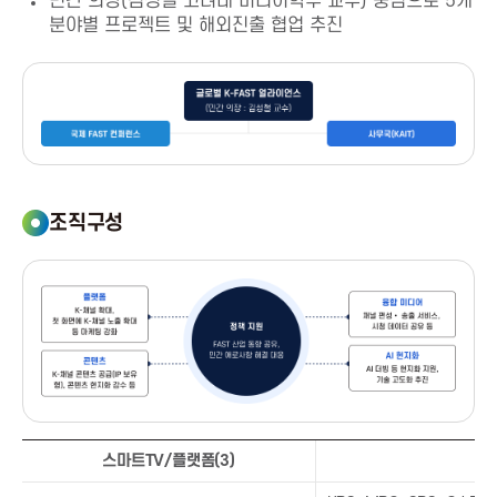
민간 의장(김성철 고려대 미디어학부 교수) 중심으로 5개
분야별 프로젝트 및 해외진출 협업 추진
a
A
s
s
조직구성
o
c
i
a
A
스마트TV/플랫폼(3)
I