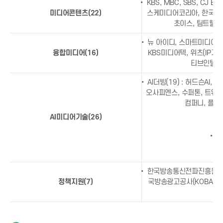
t
·
• KBS, MBC, SBS, CJ 
O
미디어콘텐츠(22)
스케미디어코리아, 한국민영
i
T
초이스, 팀트웰브,
T
• 뉴 아이디, 스마트미디어렙,
글
o
융합미디어(16)
KBS미디어텍, 위츠(IP거래
로
티브인텔리전
벌
n
확
• AI더빙(19) : 허드슨AI,
산
오사피엔스, 수퍼톤, 트위그
f
지
컴퍼니, 플리
원
AI미디어기술(26)
조
o
직
• A
구
r
성
• 한국방송통신전파진흥원(KCA
I
정책지원(7)
국방송광고공사(KOBACO)
C