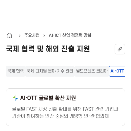
K
통
전
A
합
체
검
메
I
색
뉴
주요사업
AI·ICT 산업 경쟁력 강화
열
국제 협력 및 해외 진출 지원
T
기
한
국제 협력
국제 디지털 분야 지수 관리
월드프렌즈 코리아
AI·OTT 
국
정
AI·OTT 글로벌 확산 지원
보
글로벌 FAST 시장 진출 확대를 위해 FAST 관련 기업과
기관이 참여하는 민간 중심의 개방형 민·관 협의체
통