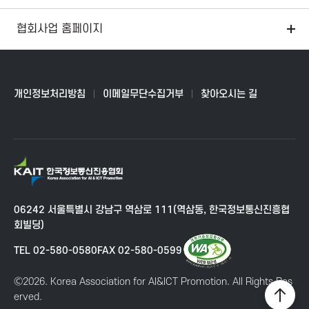
협회사업 홈페이지
개인정보처리방침
이메일무단수집거부
찾아오시는 길
K
A
I
06242 서울특별시 강남구 역삼로 111(역삼동, 한국정보통신진흥협
T
회빌딩)
한
국
TEL 02-580-0580
FAX 02-580-0599
정
보
Ⓒ2026. Korea Association for AI&ICT Promotion. All Rights Res
통
erved.
상