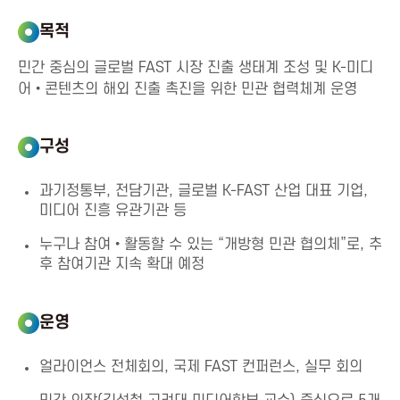
신
목적
진
민간 중심의 글로벌 FAST 시장 진출 생태계 조성 및 K-미디
어•콘텐츠의 해외 진출 촉진을 위한 민관 협력체계 운영
흥
구성
협
과기정통부, 전담기관, 글로벌 K-FAST 산업 대표 기업,
회
미디어 진흥 유관기관 등
누구나 참여•활동할 수 있는 “개방형 민관 협의체”로, 추
K
후 참여기관 지속 확대 예정
o
운영
r
얼라이언스 전체회의, 국제 FAST 컨퍼런스, 실무 회의
e