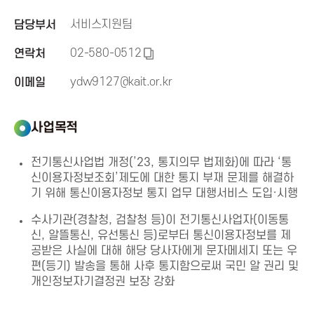
신
서비스지원팀
담당부서
진
02-580-0512
연락처
복
사
ydw9127@kait.or.kr
이메일
흥
하
기
협
사업목적
회
전기통신사업법 개정(’23, 통지의무 법제화)에 따라 ‘통
신이용자정보조회’제도에 대한 통지 부재 문제를 해결하
기 위해 통신이용자정보 통지 업무 대행서비스 도입·시행
K
수사기관(경찰청, 검찰청 등)이 전기통신사업자(이동통
o
신, 알뜰통신, 유선통신 등)로부터 통신이용자정보를 제
공받은 사실에 대해 해당 당사자에게 문자메세지 또는 우
편(등기) 발송을 통해 사후 통지함으로써 국민 알 권리 및
r
개인정보자기결정권 보장 강화
e