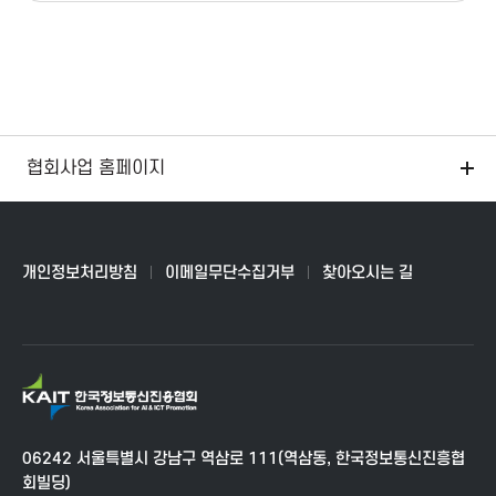
T
P
r
협회사업 홈페이지
o
m
개인정보처리방침
이메일무단수집거부
찾아오시는 길
o
t
K
i
A
I
o
06242 서울특별시 강남구 역삼로 111(역삼동, 한국정보통신진흥협
T
회빌딩)
한