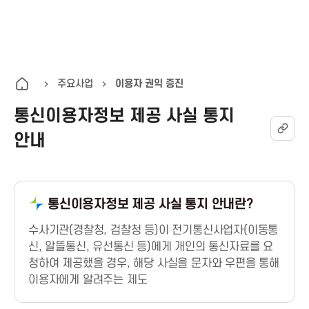
K
통
전
A
합
체
검
메
I
색
뉴
주요사업
이용자 권익 증진
열
통신이용자정보 제공 사실 통지
T
기
안내
한
국
통신이용자정보 제공 사실 통지 안내란?
정
수사기관(경찰청, 검찰청 등)이 전기통신사업자(이동통
신, 알뜰통신, 유선통신 등)에게 개인의 통신자료를 요
보
청하여 제공했을 경우, 해당 사실을 문자와 우편을 통해
이용자에게 알려주는 제도
통